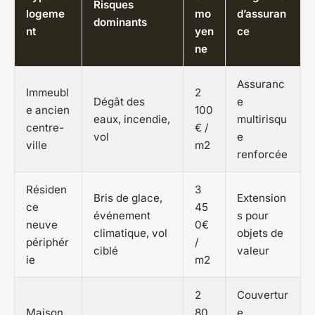
Risques
logeme
mo
d’assuran
dominants
nt
yen
ce
ne
Assuranc
Immeubl
2
Dégât des
e
e ancien
100
eaux, incendie,
multirisqu
centre-
€ /
vol
e
ville
m2
renforcée
Résiden
3
Bris de glace,
Extension
ce
45
événement
s pour
neuve
0€
climatique, vol
objets de
périphér
/
ciblé
valeur
ie
m2
2
Couvertur
Maison
80
e