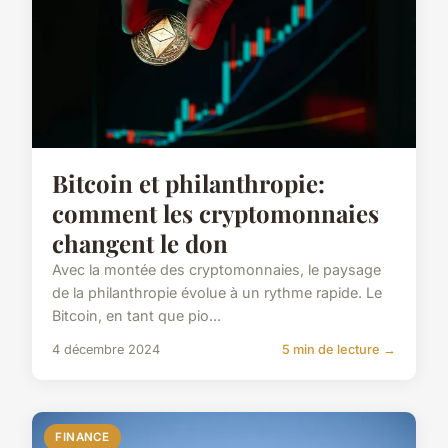
Bitcoin et philanthropie:
comment les cryptomonnaies
changent le don
Avec la montée des cryptomonnaies, le paysage
de la philanthropie évolue à un rythme rapide. Le
Bitcoin, en tant que pio...
4 décembre 2024
5 min de lecture →
FINANCE