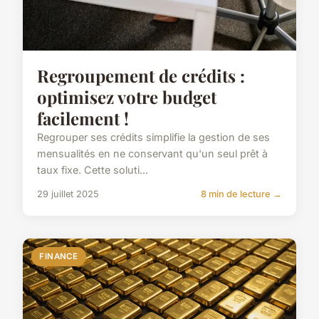
Regroupement de crédits :
optimisez votre budget
facilement !
Regrouper ses crédits simplifie la gestion de ses
mensualités en ne conservant qu'un seul prêt à
taux fixe. Cette soluti...
29 juillet 2025
8 min de lecture →
FINANCE