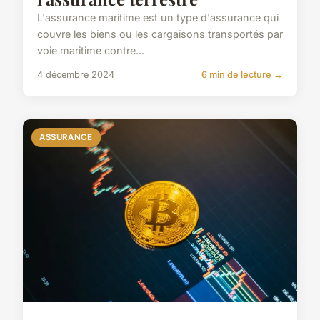
L'assurance maritime est un type d'assurance qui
couvre les biens ou les cargaisons transportés par
voie maritime contre...
4 décembre 2024
6 min de lecture →
ASSURANCE